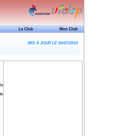
Le Club
Mon Club
24H de Natation
MIS À JOUR LE 04/07/2019
Ecole de Natation Française
Coupe Jean-Louis Dedieu
Projet Club
Docs à consulter
Formations
Historique
la
Piscines de la région
de
XXXXXXXXXXXXXXXXXXXXXXXXXXXX