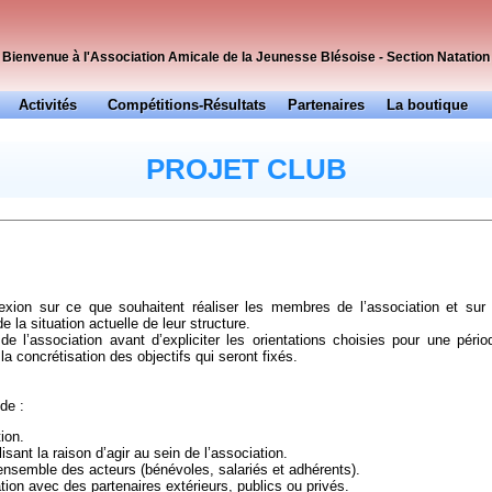
Bienvenue à l'Association Amicale de la Jeunesse Blésoise - Section Natation
Activités
Compétitions-Résultats
Partenaires
La boutique
Officiels
Presse
PROJET CLUB
flexion sur ce que souhaitent réaliser les membres de l’association et sur 
e la situation actuelle de leur structure.
e l’association avant d’expliciter les orientations choisies pour une pério
la concrétisation des objectifs qui seront fixés.
de :
tion.
ant la raison d’agir au sein de l’association.
ensemble des acteurs (bénévoles, salariés et adhérents).
ion avec des partenaires extérieurs, publics ou privés.