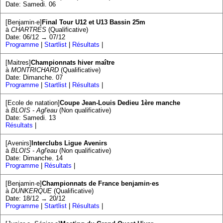
Date: Samedi. 06
[Benjamin·e]
Final Tour U12 et U13 Bassin 25m
à
CHARTRES
(Qualificative)
Date: 06/12 → 07/12
Programme
|
Startlist
|
Résultats
|
[Maitres]
Championnats hiver maître
à
MONTRICHARD
(Qualificative)
Date: Dimanche. 07
Programme
|
Startlist
|
Résultats
|
[Ecole de natation]
Coupe Jean-Louis Dedieu 1ère manche
à
BLOIS - Agl'eau
(Non qualificative)
Date: Samedi. 13
Résultats
|
[Avenirs]
Interclubs Ligue Avenirs
à
BLOIS - Agl'eau
(Non qualificative)
Date: Dimanche. 14
Programme
|
Résultats
|
[Benjamin·e]
Championnats de France benjamin·es
à
DUNKERQUE
(Qualificative)
Date: 18/12 → 20/12
Programme
|
Startlist
|
Résultats
|