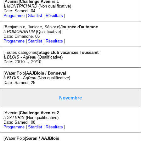
[Avenirs]
Challenge Avenirs 1
Docs à consulter
à
MONTRICHARD
(Non qualificative)
Date: Samedi. 04
Programme
|
Startlist
|
Résultats
|
Formations
[Benjamin.e, Junior.e, Sénior.e]
Journée d'automne
à
ROMORANTIN
(Qualificative)
Historique
Date: Dimanche. 05
Programme
|
Startlist
|
Résultats
|
Piscines de la région
[Toutes catégories]
Stage club vacances Toussaint
à
BLOIS - Agl'eau
(Qualificative)
Date: 20/10 → 29/10
Mon Club
[Water Polo]
AAJBlois / Bonneval
à
BLOIS - Agl'eau
(Non qualificative)
Date: Samedi. 25
Novembre
[Avenirs]
Challenge Avenirs 2
à
SALBRIS
(Non qualificative)
Date: Samedi. 08
Programme
|
Startlist
|
Résultats
|
[Water Polo]
Saran / AAJBlois