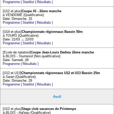
Programme
|
Startlist
|
Résultats
|
[U12 et plus]
Coupe 41 - 2ème manche
à
VENDOME
(Qualificative)
Date: Dimanche. 15
Programme
|
Startlist
|
Résultats
|
[U14 et plus]
Championnats régionnaux Bassin 50m
à
TOURS
(Qualificative)
Date: 21/03 → 22/03
Programme
|
Startlist
|
Résultats
|
[Ecole de natation]
Coupe Jean-Louis Dedieu 2ème manche
à
BLOIS - Tournesol
(Non qualificative)
Date: Samedi. 28
Programme
|
Résultats
|
[U12 et U13]
Championnats régionnaux U12 et U13 Bassin 25m
à
Saran
(Qualificative)
Date: Dimanche. 29
Programme
|
Startlist
|
Résultats
|
Avril
[U12 et plus]
Stage club vacances de Printemps
à
BLOIS - Agl'eau
(Qualificative)