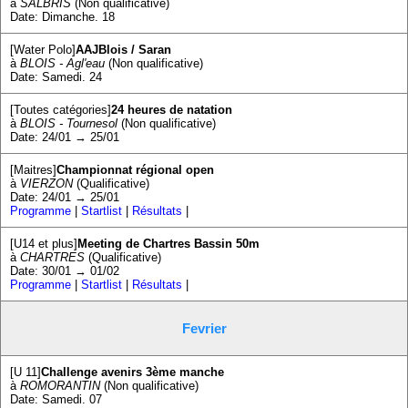
à
SALBRIS
(Non qualificative)
Date: Dimanche. 18
[Water Polo]
AAJBlois / Saran
à
BLOIS - Agl'eau
(Non qualificative)
Date: Samedi. 24
[Toutes catégories]
24 heures de natation
à
BLOIS - Tournesol
(Non qualificative)
Date: 24/01 → 25/01
[Maitres]
Championnat régional open
à
VIERZON
(Qualificative)
Date: 24/01 → 25/01
Programme
|
Startlist
|
Résultats
|
[U14 et plus]
Meeting de Chartres Bassin 50m
à
CHARTRES
(Qualificative)
Date: 30/01 → 01/02
Programme
|
Startlist
|
Résultats
|
Fevrier
[U 11]
Challenge avenirs 3ème manche
à
ROMORANTIN
(Non qualificative)
Date: Samedi. 07