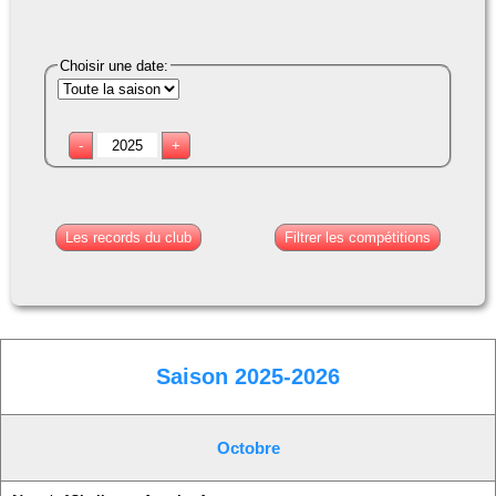
Compétitions-Résultats
Officiels
Choisir une date:
Presse
-
+
Partenaires
La boutique
Les records du club
Filtrer les compétitions
Le Club
24H de Natation
Ecole de Natation Française
Saison 2025-2026
Coupe Jean-Louis Dedieu
Octobre
Projet Club