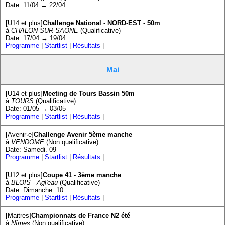
Date: 11/04 → 22/04
[U14 et plus]
Challenge National - NORD-EST - 50m
à
CHALON-SUR-SAONE
(Qualificative)
Date: 17/04 → 19/04
Programme
|
Startlist
|
Résultats
|
Mai
[U14 et plus]
Meeting de Tours Bassin 50m
à
TOURS
(Qualificative)
Date: 01/05 → 03/05
Programme
|
Startlist
|
Résultats
|
[Avenir·e]
Challenge Avenir 5ème manche
à
VENDOME
(Non qualificative)
Date: Samedi. 09
Programme
|
Startlist
|
Résultats
|
[U12 et plus]
Coupe 41 - 3ème manche
à
BLOIS - Agl'eau
(Qualificative)
Date: Dimanche. 10
Programme
|
Startlist
|
Résultats
|
[Maitres]
Championnats de France N2 été
à
Nîmes
(Non qualificative)