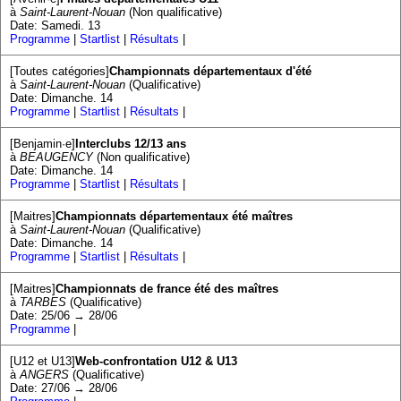
à
Saint-Laurent-Nouan
(Non qualificative)
Date: Samedi. 13
Programme
|
Startlist
|
Résultats
|
[Toutes catégories]
Championnats départementaux d'été
à
Saint-Laurent-Nouan
(Qualificative)
Date: Dimanche. 14
Programme
|
Startlist
|
Résultats
|
[Benjamin·e]
Interclubs 12/13 ans
à
BEAUGENCY
(Non qualificative)
Date: Dimanche. 14
Programme
|
Startlist
|
Résultats
|
[Maitres]
Championnats départementaux été maîtres
à
Saint-Laurent-Nouan
(Qualificative)
Date: Dimanche. 14
Programme
|
Startlist
|
Résultats
|
[Maitres]
Championnats de france été des maîtres
à
TARBES
(Qualificative)
Date: 25/06 → 28/06
Programme
|
[U12 et U13]
Web-confrontation U12 & U13
à
ANGERS
(Qualificative)
Date: 27/06 → 28/06