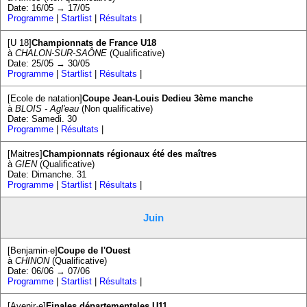
Date: 16/05 → 17/05
Programme
|
Startlist
|
Résultats
|
[U 18]
Championnats de France U18
à
CHALON-SUR-SAÔNE
(Qualificative)
Date: 25/05 → 30/05
Programme
|
Startlist
|
Résultats
|
[Ecole de natation]
Coupe Jean-Louis Dedieu 3ème manche
à
BLOIS - Agl'eau
(Non qualificative)
Date: Samedi. 30
Programme
|
Résultats
|
[Maitres]
Championnats régionaux été des maîtres
à
GIEN
(Qualificative)
Date: Dimanche. 31
Programme
|
Startlist
|
Résultats
|
Juin
[Benjamin·e]
Coupe de l'Ouest
à
CHINON
(Qualificative)
Date: 06/06 → 07/06
Programme
|
Startlist
|
Résultats
|
[Avenir·e]
Finales départementales U11