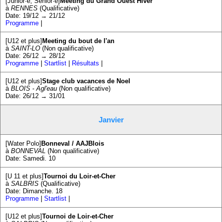
[Junior·e, Sénior·e]
Meeting du Grand Ouest Hiver
à
RENNES
(Qualificative)
Date: 19/12 → 21/12
Programme
|
[U12 et plus]
Meeting du bout de l'an
à
SAINT-LO
(Non qualificative)
Date: 26/12 → 28/12
Programme
|
Startlist
|
Résultats
|
[U12 et plus]
Stage club vacances de Noel
à
BLOIS - Agl'eau
(Non qualificative)
Date: 26/12 → 31/01
Janvier
[Water Polo]
Bonneval / AAJBlois
à
BONNEVAL
(Non qualificative)
Date: Samedi. 10
[U 11 et plus]
Tournoi du Loir-et-Cher
à
SALBRIS
(Qualificative)
Date: Dimanche. 18
Programme
|
Startlist
|
[U12 et plus]
Tournoi de Loir-et-Cher