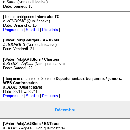
à
Saran
(Non qualificative)
Date: Samedi. 15
[Toutes catégories]
Interclubs TC
à
VENDOME
(Qualificative)
Date: Dimanche. 16
Programme
|
Startlist
|
Résultats
|
[Water Polo]
Bourges / AAJBlois
à
BOURGES
(Non qualificative)
Date: Vendredi. 21
[Water Polo]
AAJBlois / Chartres
à
BLOIS - Agl'eau
(Non qualificative)
Date: Samedi. 22
[Benjamin.e, Junior.e, Sénior.e]
Départementaux benjamins / juniors:
WEB Confrontation
à
BLOIS
(Qualificative)
Date: 22/11 → 23/11
Programme
|
Startlist
|
Résultats
|
Décembre
[Water Polo]
AAJBlois / ENTours
à
BLOIS - Agl'eau
(Non qualificative)