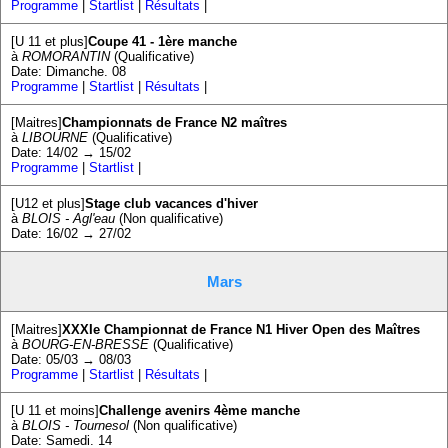
Programme
|
Startlist
|
Résultats
|
[U 11 et plus]
Coupe 41 - 1ère manche
à
ROMORANTIN
(Qualificative)
Date: Dimanche. 08
Programme
|
Startlist
|
Résultats
|
[Maitres]
Championnats de France N2 maîtres
à
LIBOURNE
(Qualificative)
Date: 14/02 → 15/02
Programme
|
Startlist
|
[U12 et plus]
Stage club vacances d'hiver
à
BLOIS - Agl'eau
(Non qualificative)
Date: 16/02 → 27/02
Mars
[Maitres]
XXXIe Championnat de France N1 Hiver Open des Maîtres
à
BOURG-EN-BRESSE
(Qualificative)
Date: 05/03 → 08/03
Programme
|
Startlist
|
Résultats
|
[U 11 et moins]
Challenge avenirs 4ème manche
à
BLOIS - Tournesol
(Non qualificative)
Date: Samedi. 14