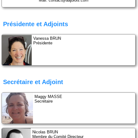
Mail: contact@aajblois.com
Compétitions-Résultats
Officiels
Présidente et Adjoints
Presse
Vanessa BRUN
Présidente
Partenaires
La boutique
Le Club
Secrétaire et Adjoint
24H de Natation
Maggy MASSE
Ecole de Natation Française
Secrétaire
Coupe Jean-Louis Dedieu
Projet Club
Nicolas BRUN
Membre du Comité Directeur