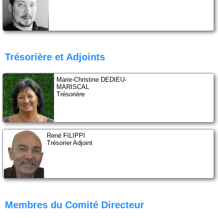
Docs à consulter
Formations
Historique
Trésorière et Adjoints
Piscines de la région
Marie-Christine DEDIEU-
MARISCAL
Trésorière
Mon Club
René FILIPPI
Trésorier Adjoint
Membres du Comité Directeur