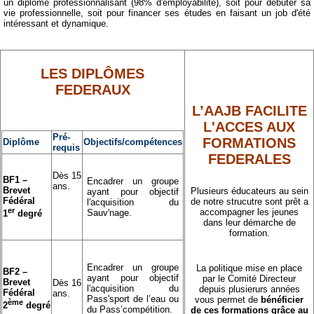
un diplôme professionnalisant (98% d'employabilité), soit pour débuter sa
Docs à consulter
vie professionnelle, soit pour financer ses études en faisant un job d'été
intéressant et dynamique.
Formations
LES DIPLÔMES
Historique
FEDERAUX
Piscines de la région
L’AAJB FACILITE
L'ACCES AUX
Pré-
Mon Club
FORMATIONS
Diplôme
Objectifs/compétences
requis
FEDERALES
Dès 15
BF1 –
Encadrer un groupe
ans.
Brevet
Plusieurs éducateurs au sein
ayant pour objectif
Fédéral
de notre strucutre sont prêt a
l'acquisition du
er
accompagner les jeunes
Sauv'nage.
1
degré
dans leur démarche de
formation.
Encadrer un groupe
La politique mise en place
BF2 –
ayant pour objectif
par le Comité Directeur
Brevet
Dès 16
l'acquisition du
depuis plusierurs années
Fédéral
ans.
Pass'sport de l’eau ou
vous permet de
bénéficier
ème
2
degré
du Pass’compétition.
de ces formations grâce au