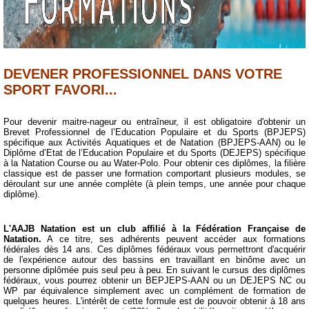
Compétitions-Résultats
Officiels
Presse
DEVENER PROFESSIONNEL DANS VOTRE
SPORT FAVORI...
Partenaires
Pour devenir maitre-nageur ou entraîneur, il est obligatoire d'obtenir un
La boutique
Brevet Professionnel de l’Education Populaire et du Sports (BPJEPS)
spécifique aux Activités Aquatiques et de Natation (BPJEPS-AAN) ou le
Diplôme d’Etat de l’Education Populaire et du Sports (DEJEPS) spécifique
Le Club
à la Natation Course ou au Water-Polo. Pour obtenir ces diplômes, la filière
classique est de passer une formation comportant plusieurs modules, se
déroulant sur une année complète (à plein temps, une année pour chaque
24H de Natation
diplôme).
Ecole de Natation Française
L'AAJB Natation est un club affilié à la Fédération Française de
Natation.
A ce titre, ses adhérents peuvent accéder aux formations
fédérales dès 14 ans. Ces diplômes fédéraux vous permettront d'acquérir
Coupe Jean-Louis Dedieu
de l'expérience autour des bassins en travaillant en binôme avec un
personne diplômée puis seul peu à peu. En suivant le cursus des diplômes
fédéraux, vous pourrez obtenir un BEPJEPS-AAN ou un DEJEPS NC ou
Projet Club
WP par équivalence simplement avec un complément de formation de
quelques heures. L'intérêt de cette formule est de pouvoir obtenir à 18 ans