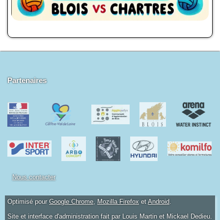
Docs à consulter
Formations
Historique
Piscines de la région
Partenaires
Mon Club
Nous contacter
Optimisé pour
Google Chrome
,
Mozilla Firefox
et
Android
.
Site et interface d'administration fait par Louis Martin et Mickael Dedieu.