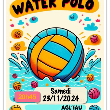
Compétitions-Résultats
Officiels
Presse
Partenaires
La boutique
Le Club
24H de Natation
Ecole de Natation Française
Coupe Jean-Louis Dedieu
Projet Club