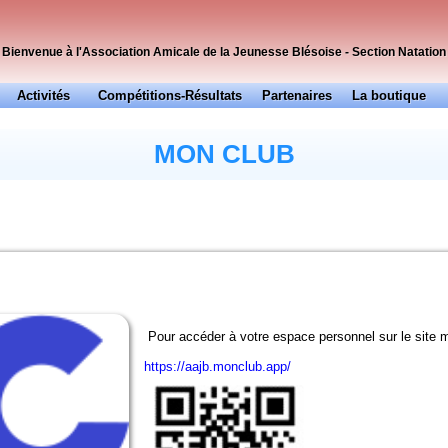
Bienvenue à l'Association Amicale de la Jeunesse Blésoise - Section Natation
Activités
Compétitions-Résultats
Partenaires
La boutique
Officiels
Presse
MON CLUB
Pour accéder à votre espace personnel sur le site 
https://aajb.monclub.app/