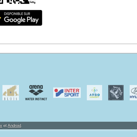
ox
et
Android
.
uis Martin et Mickael Dedieu.