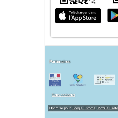
Partenaires
Nous contacter
Optimisé pour
Google Chrome
,
Mozilla Firef
Site et interface d'administration fait par Lo