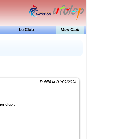
Le Club
Mon Club
24H de Natation
Ecole de Natation Française
Coupe Jean-Louis Dedieu
Projet Club
Docs à consulter
Formations
Publié le 01/09/2024
Historique
Piscines de la région
monclub :