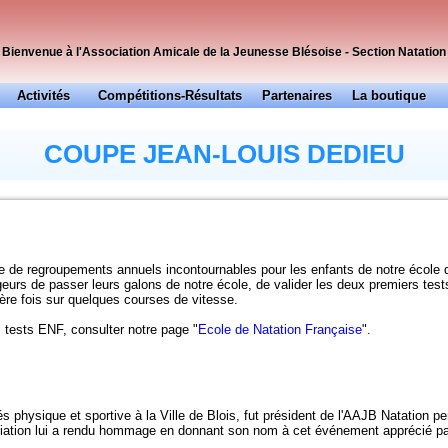
Bienvenue à l'Association Amicale de la Jeunesse Blésoise - Section Natation
Activités
Compétitions-Résultats
Partenaires
La boutique
Officiels
Presse
COUPE JEAN-LOUIS DEDIEU
…
 de regroupements annuels incontournables pour les enfants de notre école 
eurs de passer leurs galons de notre école, de valider les deux premiers tes
ière fois sur quelques courses de vitesse.
s tests ENF, consulter notre page "
Ecole de Natation Française
".
 physique et sportive à la Ville de Blois, fut président de l'AAJB Natation p
ciation lui a rendu hommage en donnant son nom à cet événement apprécié par