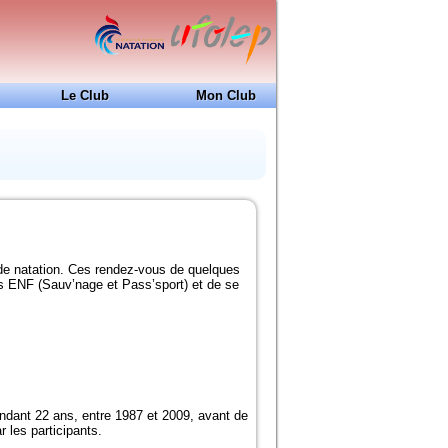
Le Club
Mon Club
24H de Natation
Ecole de Natation Française
Coupe Jean-Louis Dedieu
Projet Club
Docs à consulter
Formations
de natation. Ces rendez-vous de quelques
Historique
ts ENF (Sauv’nage et Pass’sport) et de se
Piscines de la région
endant 22 ans, entre 1987 et 2009, avant de
 les participants.