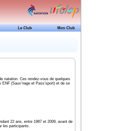
Le Club
Mon Club
24H de Natation
Ecole de Natation Française
Coupe Jean-Louis Dedieu
Projet Club
Docs à consulter
Formations
de natation. Ces rendez-vous de quelques
Historique
ts ENF (Sauv’nage et Pass’sport) et de se
Piscines de la région
endant 22 ans, entre 1987 et 2009, avant de
 les participants.