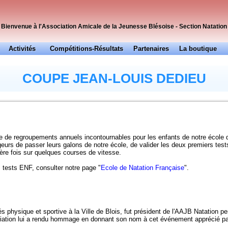
Bienvenue à l'Association Amicale de la Jeunesse Blésoise - Section Natation
Activités
Compétitions-Résultats
Partenaires
La boutique
Officiels
Presse
COUPE JEAN-LOUIS DEDIEU
…
 de regroupements annuels incontournables pour les enfants de notre école 
eurs de passer leurs galons de notre école, de valider les deux premiers tes
ière fois sur quelques courses de vitesse.
s tests ENF, consulter notre page "
Ecole de Natation Française
".
 physique et sportive à la Ville de Blois, fut président de l'AAJB Natation p
ciation lui a rendu hommage en donnant son nom à cet événement apprécié par