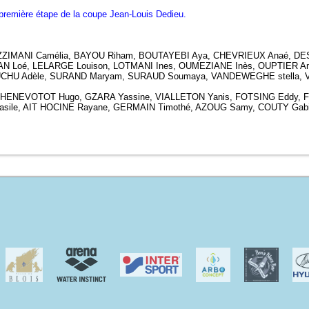
e première étape de la coupe Jean-Louis Dedieu.
AZZIMANI Camélia, BAYOU Riham, BOUTAYEBI Aya, CHEVRIEUX Anaé, D
FAN Loé, LELARGE Louison, LOTMANI Ines, OUMEZIANE Inès, OUPTIER 
UCHU Adèle, SURAND Maryam, SURAUD Soumaya, VANDEWEGHE stella, VA
CHENEVOTOT Hugo, GZARA Yassine, VIALLETON Yanis, FOTSING Eddy, 
sile, AIT HOCINE Rayane, GERMAIN Timothé, AZOUG Samy, COUTY Gabi