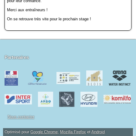
pour leur confiance.
Docs à consulter
Merci aux entraîneurs !
Formations
On se retrouve très vite pour le prochain stage !
Historique
Piscines de la région
Partenaires
Mon Club
Nous contacter
Optimisé pour
Google Chrome
,
Mozilla Firefox
et
Android
.