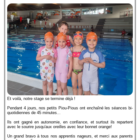
Compétitions-Résultats
Officiels
Presse
Partenaires
La boutique
Le Club
24H de Natation
Et voilà, notre stage se termine déjà !
Ecole de Natation Française
Pendant 4 jours, nos petits Piou-Pious ont enchaîné les séances bi-
quotidiennes de 45 minutes...
Coupe Jean-Louis Dedieu
Ils ont gagné en autonomie, en confiance, et surtout ils repartent
avec le sourire jusqu'aux oreilles avec leur bonnet orange!
Projet Club
Un grand bravo à tous nos apprentis nageurs, et merci aux parents