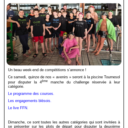
Compétitions-Résultats
Officiels
Presse
Partenaires
La boutique
Le Club
Un beau week-end de compétitions s’annonce !
Ce samedi, quinze de nos « avenirs » seront à la piscine Tournesol
24H de Natation
ème
pour disputer la 4
manche du challenge réservée à leur
catégorie.
Ecole de Natation Française
Le programme des courses.
Les engagements blésois.
Coupe Jean-Louis Dedieu
Le live FFN.
Projet Club
Dimanche, ce sont toutes les autres catégories qui sont invitées à
se présenter sur les plots de départ pour disputer la deuxième