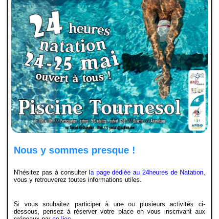
Compétitions-Résultats
Officiels
Presse
Partenaires
La boutique
Le Club
24H de Natation
Nous y sommes presque !
Ecole de Natation Française
N'hésitez pas à consulter
la page dédiée au 24heures de Natation
,
vous y retrouverez toutes informations utiles.
Coupe Jean-Louis Dedieu
Projet Club
Si vous souhaitez participer à une ou plusieurs activités ci-
dessous, pensez à réserver votre place en vous inscrivant aux
créneaux par
ce lien
.