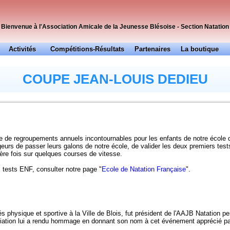
Bienvenue à l'Association Amicale de la Jeunesse Blésoise - Section Natation
Activités
Compétitions-Résultats
Partenaires
La boutique
Officiels
Presse
COUPE JEAN-LOUIS DEDIEU
…
 de regroupements annuels incontournables pour les enfants de notre école 
eurs de passer leurs galons de notre école, de valider les deux premiers tes
ière fois sur quelques courses de vitesse.
s tests ENF, consulter notre page "
Ecole de Natation Française
".
 physique et sportive à la Ville de Blois, fut président de l'AAJB Natation p
ciation lui a rendu hommage en donnant son nom à cet événement apprécié par