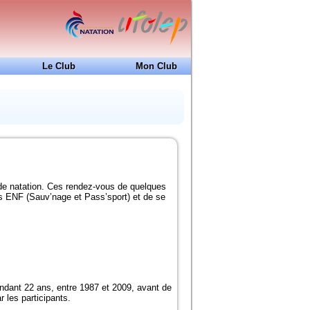
Le Club
Mon Club
24H de Natation
Ecole de Natation Française
Coupe Jean-Louis Dedieu
Projet Club
Docs à consulter
Formations
de natation. Ces rendez-vous de quelques
Historique
ts ENF (Sauv’nage et Pass’sport) et de se
Piscines de la région
endant 22 ans, entre 1987 et 2009, avant de
 les participants.