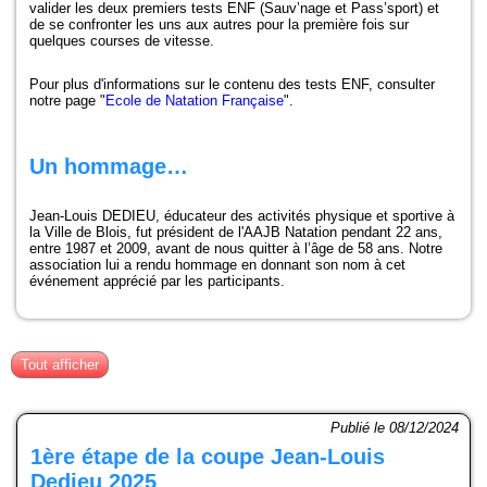
Compétitions-Résultats
valider les deux premiers tests ENF (Sauv’nage et Pass’sport) et
de se confronter les uns aux autres pour la première fois sur
quelques courses de vitesse.
Officiels
Pour plus d'informations sur le contenu des tests ENF, consulter
notre page "
Ecole de Natation Française
".
Presse
Partenaires
Un hommage…
La boutique
Jean-Louis DEDIEU, éducateur des activités physique et sportive à
la Ville de Blois, fut président de l'AAJB Natation pendant 22 ans,
entre 1987 et 2009, avant de nous quitter à l’âge de 58 ans. Notre
Le Club
association lui a rendu hommage en donnant son nom à cet
événement apprécié par les participants.
24H de Natation
Ecole de Natation Française
Tout afficher
Coupe Jean-Louis Dedieu
Publié le 08/12/2024
Projet Club
1ère étape de la coupe Jean-Louis
Dedieu 2025