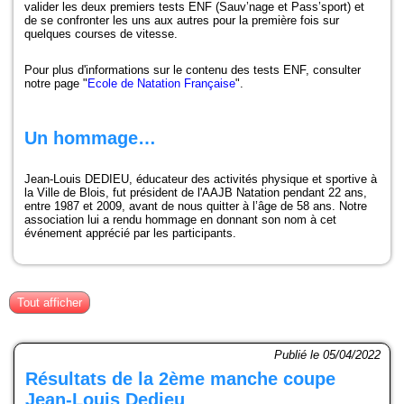
Compétitions-Résultats
valider les deux premiers tests ENF (Sauv’nage et Pass’sport) et
de se confronter les uns aux autres pour la première fois sur
quelques courses de vitesse.
Officiels
Pour plus d'informations sur le contenu des tests ENF, consulter
notre page "
Ecole de Natation Française
".
Presse
Partenaires
Un hommage…
La boutique
Jean-Louis DEDIEU, éducateur des activités physique et sportive à
la Ville de Blois, fut président de l'AAJB Natation pendant 22 ans,
entre 1987 et 2009, avant de nous quitter à l’âge de 58 ans. Notre
Le Club
association lui a rendu hommage en donnant son nom à cet
événement apprécié par les participants.
24H de Natation
Ecole de Natation Française
Tout afficher
Coupe Jean-Louis Dedieu
Publié le 05/04/2022
Projet Club
Résultats de la 2ème manche coupe
Jean-Louis Dedieu