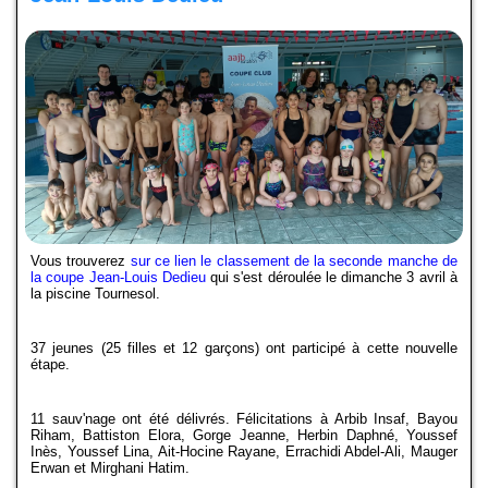
Docs à consulter
Formations
Historique
Piscines de la région
Mon Club
Vous trouverez
sur ce lien le classement de la seconde manche de
la coupe Jean-Louis Dedieu
qui s'est déroulée le dimanche 3 avril à
la piscine Tournesol.
37 jeunes (25 filles et 12 garçons) ont participé à cette nouvelle
étape.
11 sauv'nage ont été délivrés. Félicitations à Arbib Insaf, Bayou
Riham, Battiston Elora, Gorge Jeanne, Herbin Daphné, Youssef
Inès, Youssef Lina, Ait-Hocine Rayane, Errachidi Abdel-Ali, Mauger
Erwan et Mirghani Hatim.